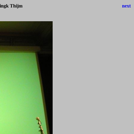
dingk Thijm
next